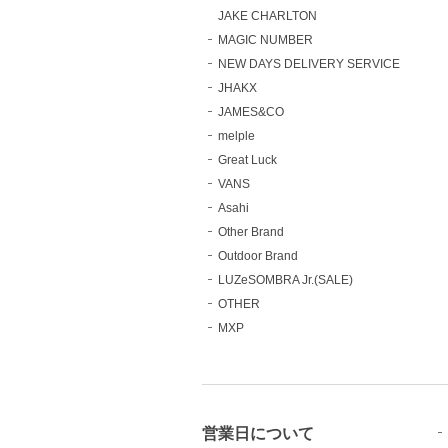
JAKE CHARLTON
MAGIC NUMBER
NEW DAYS DELIVERY SERVICE
JHAKX
JAMES&CO
melple
Great Luck
VANS
Asahi
Other Brand
Outdoor Brand
LUZeSOMBRA Jr.(SALE)
OTHER
MXP
営業日について