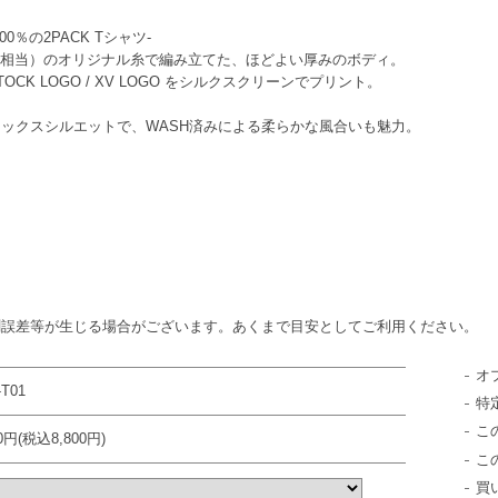
％の2PACK Tシャツ-
5.6oz相当）のオリジナル糸で編み立てた、ほどよい厚みのボディ。
STOCK LOGO / XV LOGO をシルクスクリーンでプリント。
ックスシルエットで、WASH済みによる柔らかな風合いも魅力。
測誤差等が生じる場合がございます。あくまで目安としてご利用ください。
オ
-T01
特
こ
00円(税込8,800円)
こ
買