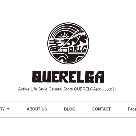
Active Life Style General Store QUERELGA(ケレルガ)）
RY
ABOUT US
BLOG
CONTACT
Fac