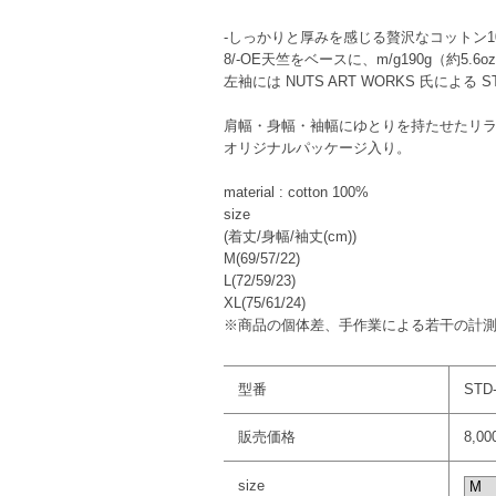
-しっかりと厚みを感じる贅沢なコットン100
8/-OE天竺をベースに、m/g190g（約
左袖には NUTS ART WORKS 氏による 
肩幅・身幅・袖幅にゆとりを持たせたリラ
オリジナルパッケージ入り。
material : cotton 100%
size
(着丈/身幅/袖丈(cm))
M(69/57/22)
L(72/59/23)
XL(75/61/24)
※商品の個体差、手作業による若干の計
型番
STD
販売価格
8,0
size