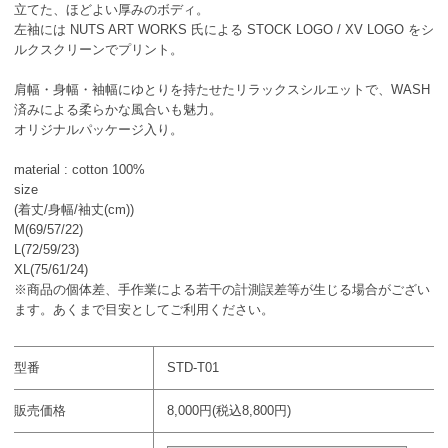
立てた、ほどよい厚みのボディ。
左袖には NUTS ART WORKS 氏による STOCK LOGO / XV LOGO をシ
ルクスクリーンでプリント。
肩幅・身幅・袖幅にゆとりを持たせたリラックスシルエットで、WASH
済みによる柔らかな風合いも魅力。
オリジナルパッケージ入り。
material : cotton 100%
size
(着丈/身幅/袖丈(cm))
M(69/57/22)
L(72/59/23)
XL(75/61/24)
※商品の個体差、手作業による若干の計測誤差等が生じる場合がござい
ます。あくまで目安としてご利用ください。
型番
STD-T01
販売価格
8,000円(税込8,800円)