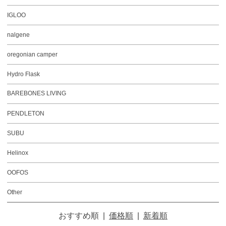
IGLOO
nalgene
oregonian camper
Hydro Flask
BAREBONES LIVING
PENDLETON
SUBU
Helinox
OOFOS
Other
おすすめ順
|
価格順
|
新着順