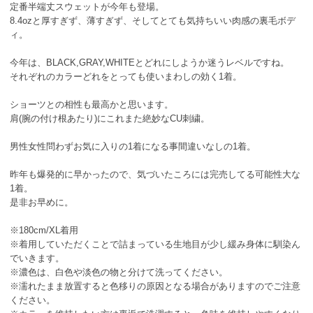
定番半端丈スウェットが今年も登場。
8.4ozと厚すぎず、薄すぎず、そしてとても気持ちいい肉感の裏毛ボデ
ィ。
今年は、BLACK,GRAY,WHITEとどれにしようか迷うレベルですね。
それぞれのカラーどれをとっても使いまわしの効く1着。
ショーツとの相性も最高かと思います。
肩(腕の付け根あたり)にこれまた絶妙なCU刺繍。
男性女性問わずお気に入りの1着になる事間違いなしの1着。
昨年も爆発的に早かったので、気づいたころには完売してる可能性大な
1着。
是非お早めに。
※180cm/XL着用
※着用していただくことで詰まっている生地目が少し緩み身体に馴染ん
でいきます。
※濃色は、白色や淡色の物と分けて洗ってください。
※濡れたまま放置すると色移りの原因となる場合がありますのでご注意
ください。