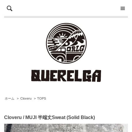
ホーム
>
Cloveru
>
TOPS
Cloveru / MUJI 半端丈Sweat (Solid Black)