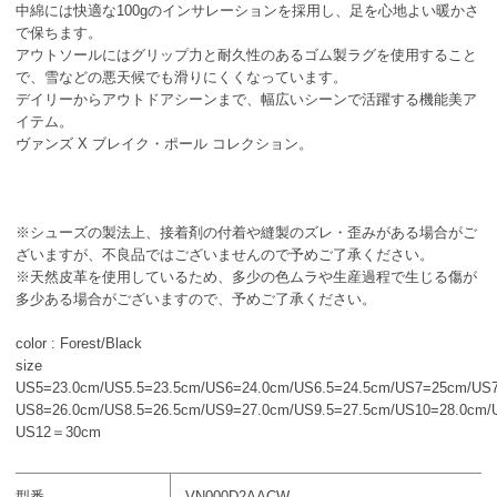
中綿には快適な100gのインサレーションを採用し、足を心地よい暖かさ
で保ちます。
アウトソールにはグリップ力と耐久性のあるゴム製ラグを使用すること
で、雪などの悪天候でも滑りにくくなっています。
デイリーからアウトドアシーンまで、幅広いシーンで活躍する機能美ア
イテム。
ヴァンズ X ブレイク・ポール コレクション。
※シューズの製法上、接着剤の付着や縫製のズレ・歪みがある場合がご
ざいますが、不良品ではございませんので予めご了承ください。
※天然皮革を使用しているため、多少の色ムラや生産過程で生じる傷が
多少ある場合がございますので、予めご了承ください。
color : Forest/Black
size
US5=23.0cm/US5.5=23.5cm/US6=24.0cm/US6.5=24.5cm/US7=25cm/US7
US8=26.0cm/US8.5=26.5cm/US9=27.0cm/US9.5=27.5cm/US10=28.0cm/
US12＝30cm
型番
VN000D2AACW