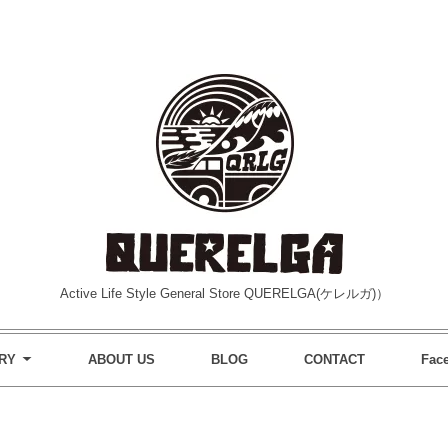
Active Life Style General Store QUERELGA(ケレルガ)）
RY
ABOUT US
BLOG
CONTACT
Fac