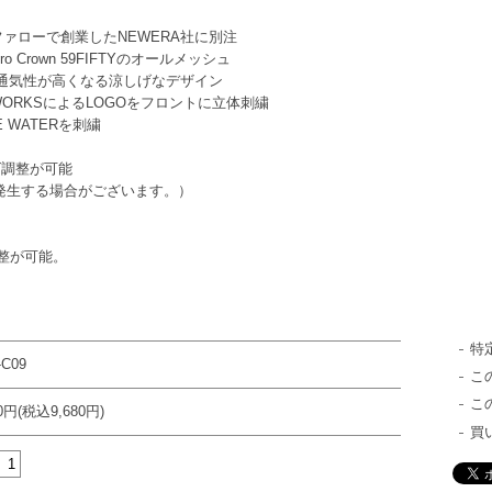
ファローで創業したNEWERA社に別注
 Crown 59FIFTYのオールメッシュ
通気性が高くなる涼しげなデザイン
TS ART WORKSによるLOGOをフロントに立体刺繍
E WATERを刺繍
ズ調整が可能
発生する場合がございます。）
調整が可能。
特
-C09
こ
こ
00円(税込9,680円)
買