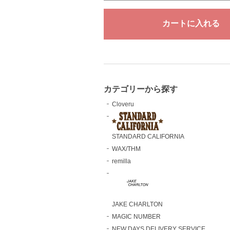
カテゴリーから探す
Cloveru
STANDARD CALIFORNIA
WAX/THM
remilla
JAKE CHARLTON
MAGIC NUMBER
NEW DAYS DELIVERY SERVICE