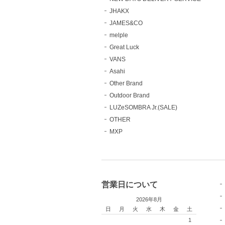
JHAKX
JAMES&CO
melple
Great Luck
VANS
Asahi
Other Brand
Outdoor Brand
LUZeSOMBRA Jr.(SALE)
OTHER
MXP
営業日について
2026年8月
日
月
火
水
木
金
土
1