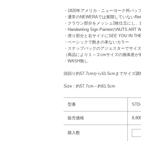
・1920年アメリカ・ニューヨーク州バッ
・通常のNEWERAでは展開していないRetro
・クラウン部分をメッシュ2枚仕立にし、
・Handwriting Sign PainterのNU
・滑り部分と右サイドにSEE YOU IN TH
・ベーシックで飽きの来ないカラー
・スナップバックのアジェスターでサイ
（商品により１～２cmサイズの個体差が
・WASH無し
頭回り約57.7cmから61.5cmまでサイズ
Size：約57.7cm～約61.5cm
型番
STD
販売価格
8,8
購入数