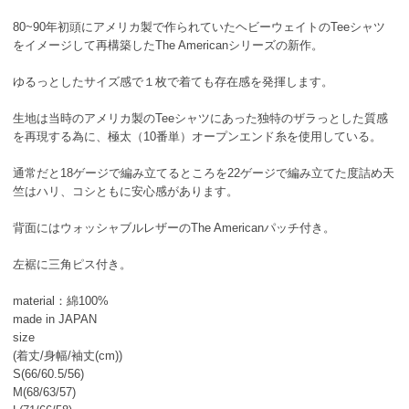
80~90年初頭にアメリカ製で作られていたヘビーウェイトのTeeシャツ
をイメージして再構築したThe Americanシリーズの新作。
ゆるっとしたサイズ感で１枚で着ても存在感を発揮します。
生地は当時のアメリカ製のTeeシャツにあった独特のザラっとした質感
を再現する為に、極太（10番単）オープンエンド糸を使用している。
通常だと18ゲージで編み立てるところを22ゲージで編み立てた度詰め天
竺はハリ、コシともに安心感があります。
背面にはウォッシャブルレザーのThe Americanパッチ付き。
左裾に三角ピス付き。
material：綿100%
made in JAPAN
size
(着丈/身幅/袖丈(cm))
S(66/60.5/56)
M(68/63/57)