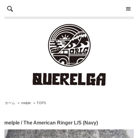
ホーム
>
melple
>
TOPS
melple / The American Ringer L/S (Navy)