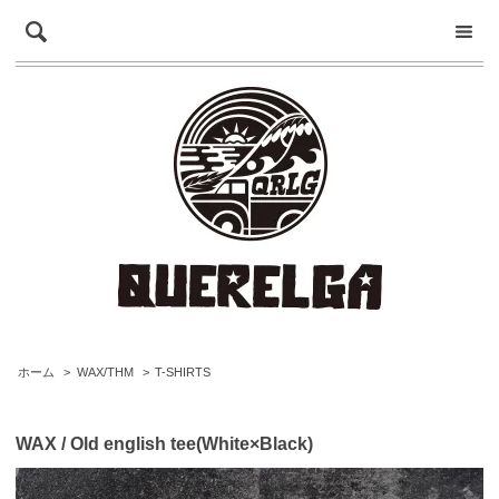
ホーム
>
WAX/THM
>
T-SHIRTS
WAX / Old english tee(White×Black)