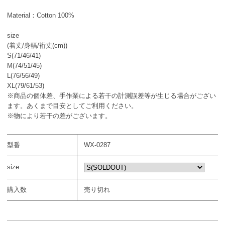
Material：Cotton 100%
size
(着丈/身幅/裄丈(cm))
S(71/46/41)
M(74/51/45)
L(76/56/49)
XL(79/61/53)
※商品の個体差、手作業による若干の計測誤差等が生じる場合がござい
ます。あくまで目安としてご利用ください。
※物により若干の差がございます。
型番
WX-0287
size
購入数
売り切れ