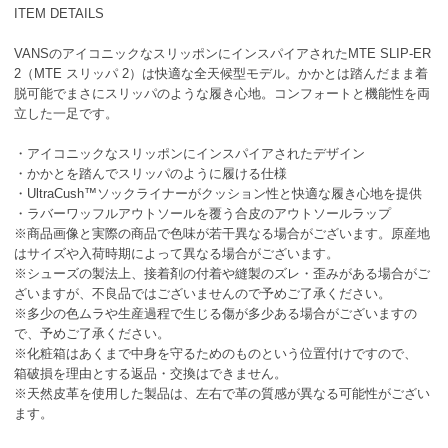
ITEM DETAILS
VANSのアイコニックなスリッポンにインスパイアされたMTE SLIP-ER
2（MTE スリッパ 2）は快適な全天候型モデル。かかとは踏んだまま着
脱可能でまさにスリッパのような履き心地。コンフォートと機能性を両
立した一足です。
・アイコニックなスリッポンにインスパイアされたデザイン
・かかとを踏んでスリッパのように履ける仕様
・UltraCush™ソックライナーがクッション性と快適な履き心地を提供
・ラバーワッフルアウトソールを覆う合皮のアウトソールラップ
※商品画像と実際の商品で色味が若干異なる場合がございます。原産地
はサイズや入荷時期によって異なる場合がございます。
※シューズの製法上、接着剤の付着や縫製のズレ・歪みがある場合がご
ざいますが、不良品ではございませんので予めご了承ください。
※多少の色ムラや生産過程で生じる傷が多少ある場合がございますの
で、予めご了承ください。
※化粧箱はあくまで中身を守るためのものという位置付けですので、
箱破損を理由とする返品・交換はできません。
※天然皮革を使用した製品は、左右で革の質感が異なる可能性がござい
ます。