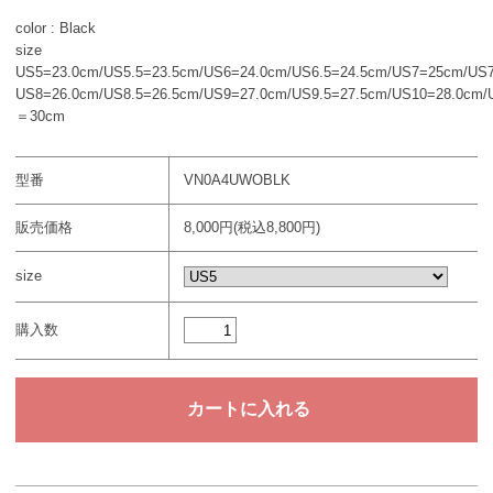
color : Black
size
US5=23.0cm/US5.5=23.5cm/US6=24.0cm/US6.5=24.5cm/US7=25cm/US7
US8=26.0cm/US8.5=26.5cm/US9=27.0cm/US9.5=27.5cm/US10=28.0cm/
＝30cm
型番
VN0A4UWOBLK
販売価格
8,000円(税込8,800円)
size
購入数