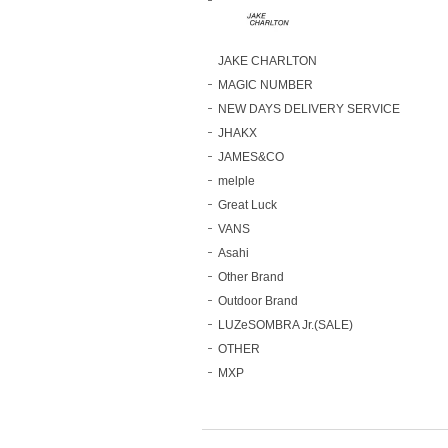
JAKE CHARLTON
MAGIC NUMBER
NEW DAYS DELIVERY SERVICE
JHAKX
JAMES&CO
melple
Great Luck
VANS
Asahi
Other Brand
Outdoor Brand
LUZeSOMBRA Jr.(SALE)
OTHER
MXP