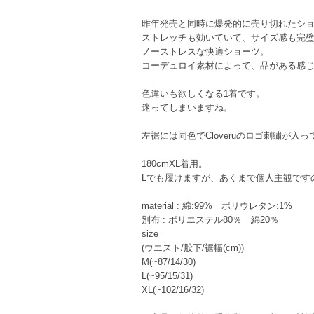
昨年発売と同時に爆発的に売り切れたシ
ストレッチも効いていて、サイズ感も完
ノーストレスな快適ショーツ。
コーデュロイ素材によって、品がある感
色違いも欲しくなる1着です。
迷ってしまいますね。
左裾には同色でCloveruのロゴ刺繍が入
180cmXL着用。
Lでも履けますが、あくまで個人主観です
material : 綿:99% ポリウレタン:1%
別布 : ポリエステル80％ 綿20％
size
(ウエスト/股下/裾幅(cm))
M(~87/14/30)
L(~95/15/31)
XL(~102/16/32)