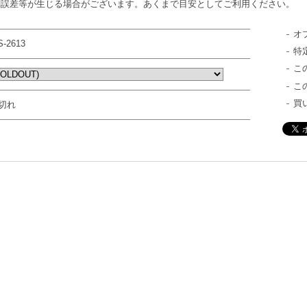
測誤差等が生じる場合がございます。あくまで目安としてご利用ください。
オ
S-2613
特
こ
こ
買
切れ