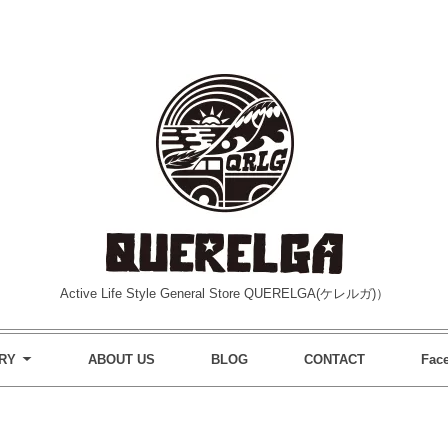
Active Life Style General Store QUERELGA(ケレルガ)）
RY
ABOUT US
BLOG
CONTACT
Fac