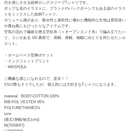
代を感じさせる総柄ロングスリーブTシャツです。
ポップな花のイラストに、ブランドのバックボーンでもある波のイラス
トをミックスした総柄Tシャツ。
ボリューム感があり、吸水性と速乾性に優れた機能的な生地は普段使い
や重ね着にもぴったりなアイテムです。
空気の流れで繊維を撚る空紡糸（＝オープンエンド糸）で編み立てたハ
リ、コシがある 16/-素材で、肩幅、身幅、袖幅にゆとりを持たせたシル
エット。
・ホームベース型胸ポケット
・インクジェットプリント
・WASH済み
ご機嫌な感じになれるので、是非！！
SSの際もそうでしたが、個人的には大好きなTシャツになります。
material : BODY-COTTON 100%
RIB-POL VESTER 95%
POLYURETHANE5%
size
(着丈/身幅/袖丈(cm))
M(70/58/57)