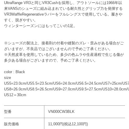
UltraRange VR3と同じVR3Cushを採用し、アウトソールには1966年以
来VANSのシューズに組み込まれている耐久性とグリップ力を発揮する
VR3WaffleRegenerativeラバーをフルレングスで使用している。履きや
すく、脱ぎやすい。
ウィンターシーズンにはもってこいの1足。
※シューズの製法上、接着剤の付着や縫製のズレ・歪みがある場合がご
ざいますが、不良品ではございませんので予めご了承ください。
※天然皮革を使用しているため、多少の色ムラや生産過程で生じる傷が
多少ある場合がございますので、予めご了承ください。
color : Black
size
US5=23.0cm/US5.5=23.5cm/US6=24.0cm/US6.5=24.5cm/US7=25cm/US7
US8=26.0cm/US8.5=26.5cm/US9=27.0cm/US9.5=27.5cm/US10=28.0cm/
US12＝30cm
型番
VN000CW3BLK
販売価格
11,000円(税込12,100円)