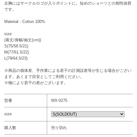
左胸にはサークルロゴが入りポイントに。短めのショーツとの相性抜群
です。
Material：Cotton 100%
size
(着丈/身幅/袖丈(cm))
S(75/58.5/21)
M(77/61.5/22)
L(79/64.5/23)
※商品の個体差、手作業による若干の計測誤差等が生じる場合がござい
ます。あくまで目安としてご利用ください。
※物により若干の差がございます。
型番
WX-0275
size
購入数
売り切れ