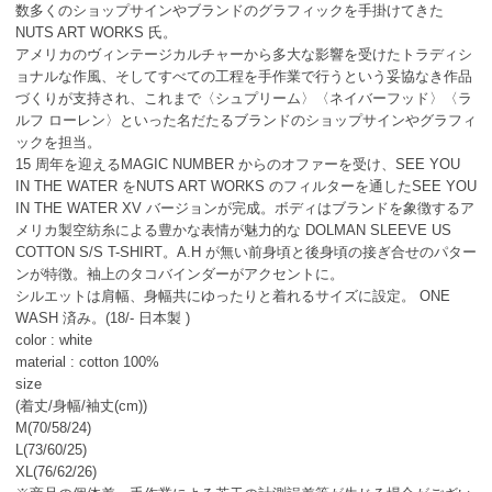
数多くのショップサインやブランドのグラフィックを手掛けてきた
NUTS ART WORKS 氏。
アメリカのヴィンテージカルチャーから多大な影響を受けたトラディシ
ョナルな作風、そしてすべての工程を手作業で行うという妥協なき作品
づくりが支持され、これまで〈シュプリーム〉〈ネイバーフッド〉〈ラ
ルフ ローレン〉といった名だたるブランドのショップサインやグラフィ
ックを担当。
15 周年を迎えるMAGIC NUMBER からのオファーを受け、SEE YOU
IN THE WATER をNUTS ART WORKS のフィルターを通したSEE YOU
IN THE WATER XV バージョンが完成。ボディはブランドを象徴するア
メリカ製空紡糸による豊かな表情が魅力的な DOLMAN SLEEVE US
COTTON S/S T-SHIRT。A.H が無い前身頃と後身頃の接ぎ合せのパター
ンが特徴。袖上のタコバインダーがアクセントに。
シルエットは肩幅、身幅共にゆったりと着れるサイズに設定。 ONE
WASH 済み。(18/- 日本製 )
color : white
material : cotton 100%
size
(着丈/身幅/袖丈(cm))
M(70/58/24)
L(73/60/25)
XL(76/62/26)