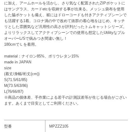
に加え、アームホールを活かし、さり気なく配置されたZIPポケットに
はサングラス、カードetcを収納する事が出来る。メッシュ袋布を使用
した脇ポケットも備え、裾にはドローコードも付きアクティブシーンで
も活躍する1着。コロナ渦の中で改めて抜群の着心地をはじめ、キッチ
リとした雰囲気など汎用性の高さが評判だったトムキャットシリーズ。
よりリラックスしてアクティブシーンでの使用も想定したUtilityなプル
オーバーL/Sで病みつき間違い無し！
180cmでＬを着用。
material：ナイロン85%、ポリウレタン15%
made in JAPAN
size
(着丈/身幅/裄丈(cm))
S(71.5/61/85)
M(73.5/63/86)
L(76/66/87)
※商品の個体差、手作業による若干の計測誤差等が生じる場合がござい
ます。あくまで目安としてご利用ください。
型番
MPZZZ105