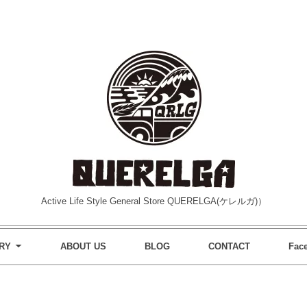
Active Life Style General Store QUERELGA(ケレルガ)）
RY
ABOUT US
BLOG
CONTACT
Fac