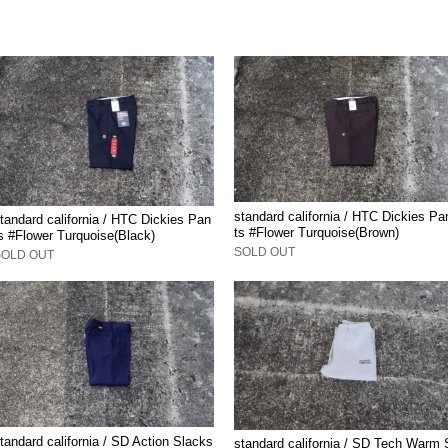
standard california / HTC Dickies Pa
tandard california / HTC Dickies Pan
ts #Flower Turquoise(Brown)
s #Flower Turquoise(Black)
SOLD OUT
SOLD OUT
tandard california / SD Action Slacks
standard california / SD Tech Warm 