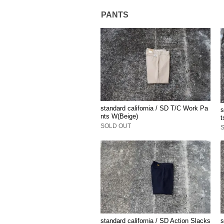
PANTS
standard california / SD T/C Work Pa
s
nts W(Beige)
t
SOLD OUT
standard california / SD Action Slacks
s