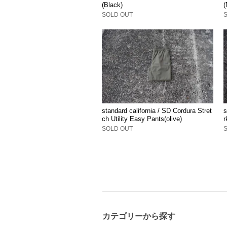
(Black)
(
SOLD OUT
standard california / SD Cordura Stret
s
ch Utility Easy Pants(olive)
r
SOLD OUT
カテゴリーから探す