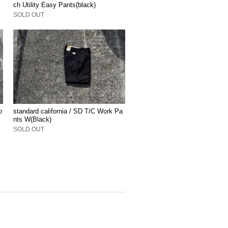
ch Utility Easy Pants(black)
SOLD OUT
o
standard california / SD T/C Work Pa
nts W(Black)
SOLD OUT