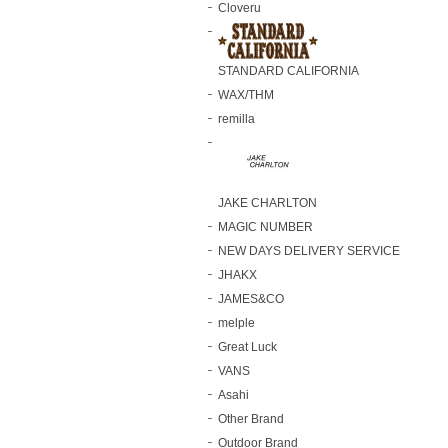
Cloveru
STANDARD CALIFORNIA
WAX/THM
remilla
JAKE CHARLTON
MAGIC NUMBER
NEW DAYS DELIVERY SERVICE
JHAKX
JAMES&CO
melple
Great Luck
VANS
Asahi
Other Brand
Outdoor Brand