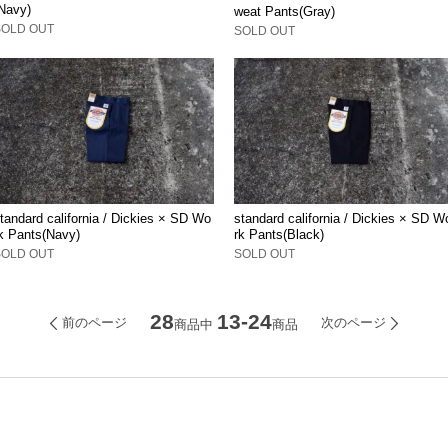
Navy)
weat Pants(Gray)
SOLD OUT
SOLD OUT
tandard california / Dickies × SD Wo
standard california / Dickies × SD W
k Pants(Navy)
rk Pants(Black)
SOLD OUT
SOLD OUT
28
13-24
前のページ
次のページ
商品中
商品