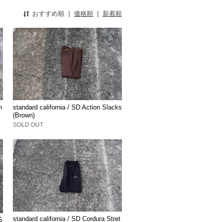
おすすめ順
|
価格順
|
新着順
n
standard california / SD Action Slacks
(Brown)
SOLD OUT
standard california / SD Cordura Stret
S